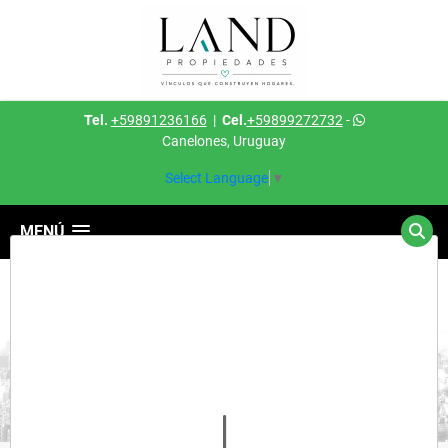
Tel.
+59891236166
|
Cel.
+59899272732
-
Canelones, Uruguay
Select Language
▼
MENÚ
Detalles del inmueble