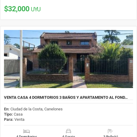
$32,000
UYU
VENTA CASA 4 DORMITORIOS 3 BAÑOS Y APARTAMENTO AL FOND…
En:
Ciudad de la Costa, Canelones
Tipo:
Casa
Para:
Venta
4 Dormitorios
4 Garaje
3 Baño(s)