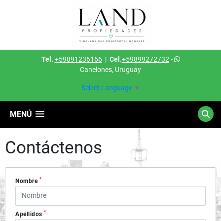
Tel.
+59891236166
|
Cel.
+59899272732
-
Canelones, Uruguay
Select Language
▼
MENÚ
Contáctenos
*
Nombre
*
Apellidos