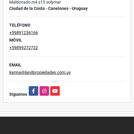
Maldonado m4 s15 solymar
Ciudad de la Costa - Canelones - Uruguay
TELÉFONO
+59891236166
MÓVIL
+59899272732
EMAIL
karina@landpropiedades.com.uy
Facebook
Instagram
YouTube
Síguenos