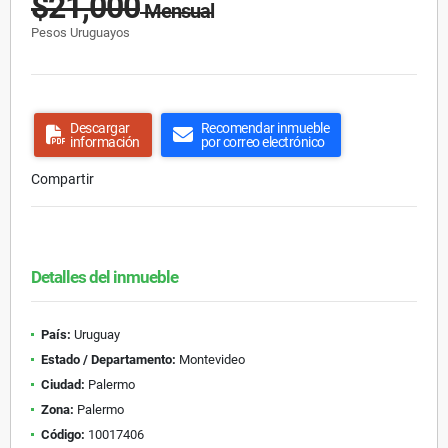
$21,000
Mensual
Pesos Uruguayos
Descargar
Recomendar inmueble
información
por correo electrónico
Compartir
Detalles del inmueble
País:
Uruguay
Estado / Departamento:
Montevideo
Ciudad:
Palermo
Zona:
Palermo
Código:
10017406