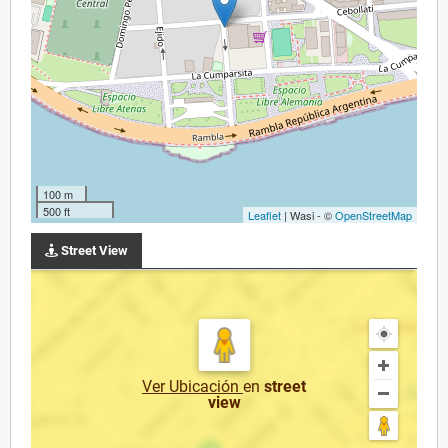
100 m
500 ft
Leaflet
| Wasi - ©
OpenStreetMap
Street View
Ver Ubicación
en
street
view