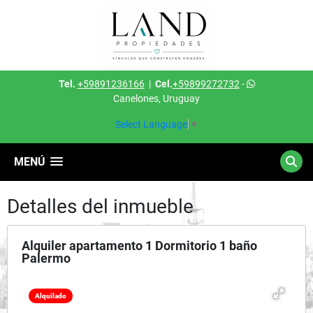
Tel.
+59891236166
|
Cel.
+59899272732
-
Canelones, Uruguay
Select Language
▼
MENÚ
Detalles del inmueble
Alquiler apartamento 1 Dormitorio 1 baño
Palermo
Alquilado