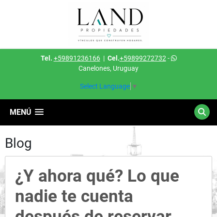
Tel.
+59891236166
|
Cel.
+59899272732
-
Canelones, Uruguay
Select Language
▼
MENÚ
Blog
¿Y ahora qué? Lo que
nadie te cuenta
después de reservar