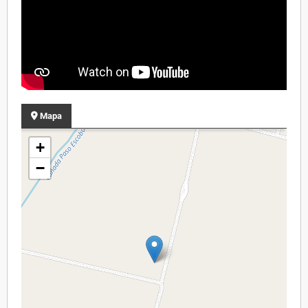
Mapa
+
−