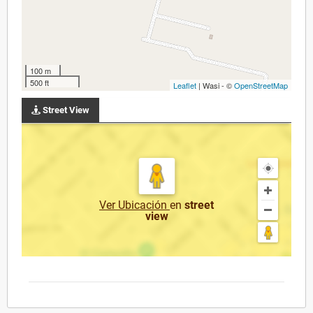
100 m
500 ft
Leaflet
| Wasi - ©
OpenStreetMap
Street View
Ver Ubicación
en
street
view