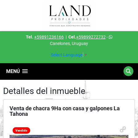
Tel.
+59891236166
|
Cel.
+59899272732
-
Canelones, Uruguay
Select Language
▼
MENÚ
Detalles del inmueble
Venta de chacra 9Ha con casa y galpones La
Tahona
Vendido