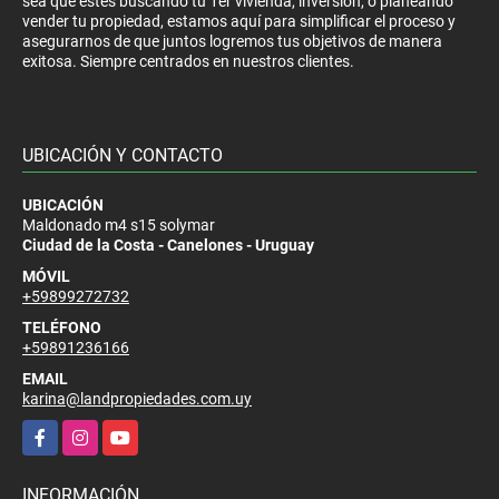
sea que estés buscando tu 1er vivienda, inversión, o planeando
vender tu propiedad, estamos aquí para simplificar el proceso y
asegurarnos de que juntos logremos tus objetivos de manera
exitosa. Siempre centrados en nuestros clientes.
UBICACIÓN Y CONTACTO
UBICACIÓN
Maldonado m4 s15 solymar
Ciudad de la Costa - Canelones - Uruguay
MÓVIL
+59899272732
TELÉFONO
+59891236166
EMAIL
karina@landpropiedades.com.uy
Facebook
Instagram
YouTube
INFORMACIÓN