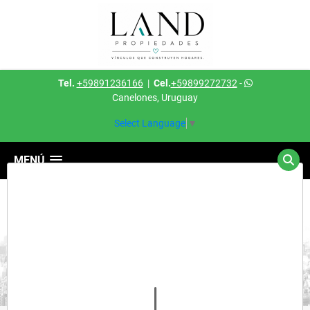
Tel.
+59891236166
|
Cel.
+59899272732
-
Canelones, Uruguay
Select Language
▼
MENÚ
Detalles del inmueble