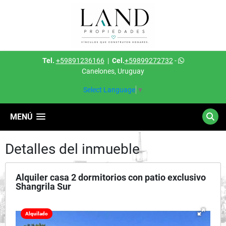
Tel.
+59891236166
|
Cel.
+59899272732
-
Canelones, Uruguay
Select Language
▼
MENÚ
Detalles del inmueble
Alquiler casa 2 dormitorios con patio exclusivo
Shangrila Sur
Alquilado