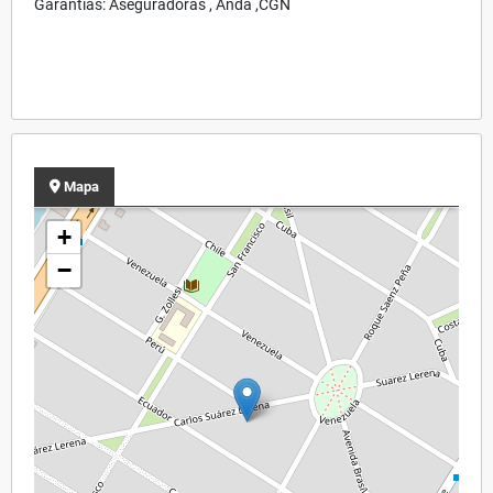
Garantías: Aseguradoras , Anda ,CGN
Mapa
+
−