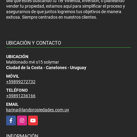
sea que estés buscando tu 1er vivienda, inversión, o planeando
vender tu propiedad, estamos aquí para simplificar el proceso y
asegurarnos de que juntos logremos tus objetivos de manera
exitosa. Siempre centrados en nuestros clientes.
UBICACIÓN Y CONTACTO
UBICACIÓN
Maldonado m4 s15 solymar
Ciudad de la Costa - Canelones - Uruguay
MÓVIL
+59899272732
TELÉFONO
+59891236166
EMAIL
karina@landpropiedades.com.uy
Facebook
Instagram
YouTube
INFORMACIÓN