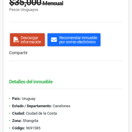
$35,000
Mensual
Pesos Uruguayos
Descargar
Recomendar inmueble
información
por correo electrónico
Compartir
Detalles del inmueble
País:
Uruguay
Estado / Departamento:
Canelones
Ciudad:
Ciudad de la Costa
Zona:
Shangrila
Código:
9691585