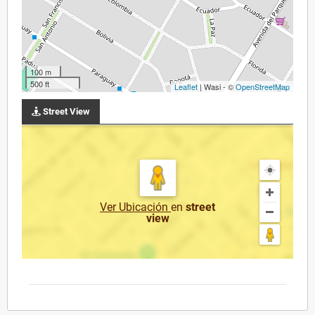
100 m
500 ft
Leaflet
| Wasi - ©
OpenStreetMap
Street View
Ver Ubicación
en
street
view