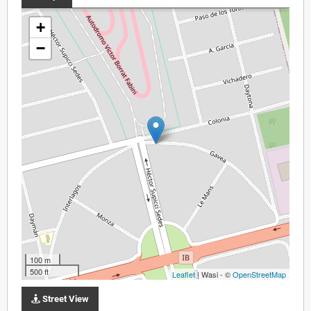
+
−
100 m
500 ft
Leaflet
| Wasi - ©
OpenStreetMap
Street View