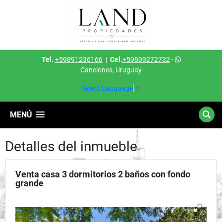
Tel.
+59891236166
|
Cel.
+59899272732
-
Canelones, Uruguay
Select Language
▼
MENÚ
Detalles del inmueble
Venta casa 3 dormitorios 2 baños con fondo
grande