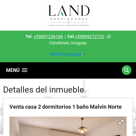
Tel.
+59891236166
|
Cel.
+59899272732
-
Canelones, Uruguay
Select Language
▼
MENÚ
Detalles del inmueble
Venta casa 2 dormitorios 1 baño Malvin Norte