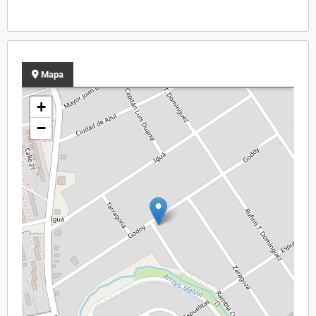
Mapa
+
−