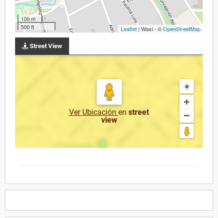
100 m
500 ft
Leaflet
| Wasi - ©
OpenStreetMap
Street View
Ver Ubicación
en
street
view