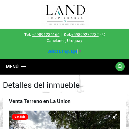
Tel.
+59891236166
|
Cel.
+59899272732
-
Canelones, Uruguay
Select Language
▼
MENÚ
Detalles del inmueble
Venta Terreno en La Union
Vendido