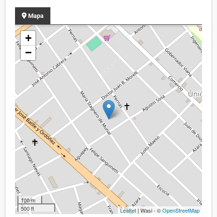
Mapa
+
−
100 m
500 ft
Leaflet
| Wasi - ©
OpenStreetMap