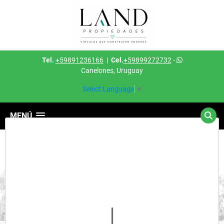
Tel.
+59891236166
|
Cel.
+59899272732
-
Canelones, Uruguay
Select Language
▼
MENÚ
Detalles del inmueble