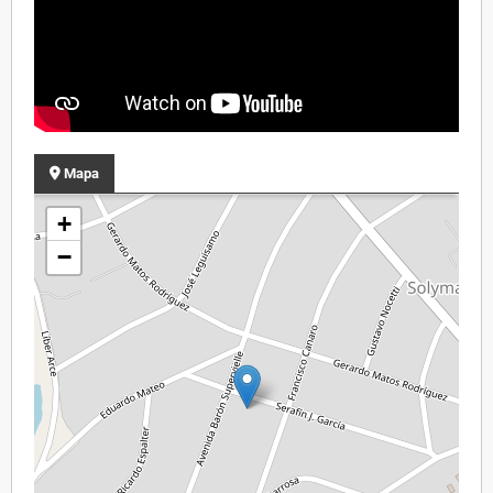
Mapa
+
−