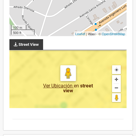
100 m
500 ft
Leaflet
| Wasi - ©
OpenStreetMap
Street View
Ver Ubicación
en
street
view