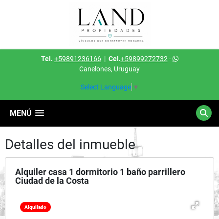
Tel.
+59891236166
|
Cel.
+59899272732
-
Canelones, Uruguay
Select Language
▼
MENÚ
Detalles del inmueble
Alquiler casa 1 dormitorio 1 baño parrillero
Ciudad de la Costa
Alquilado