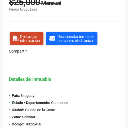
$25,000
Mensual
Pesos Uruguayos
Descargar
Recomendar inmueble
información
por correo electrónico
Compartir
Detalles del inmueble
País:
Uruguay
Estado / Departamento:
Canelones
Ciudad:
Ciudad de la Costa
Zona:
Solymar
Código:
10022458