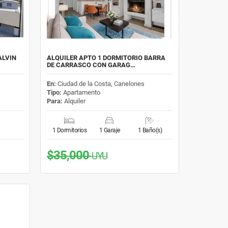
ALVIN
ALQUILER APTO 1 DORMITORIO BARRA
DE CARRASCO CON GARAG…
En:
Ciudad de la Costa, Canelones
Tipo:
Apartamento
Para:
Alquiler
1 Dormitorios
1 Garaje
1 Baño(s)
$35,000
UYU