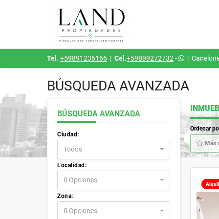
Tel.
+59891236166
|
Cel.
+59899272732
-
|
Canelone
BÚSQUEDA AVANZADA
INMUEB
BÚSQUEDA AVANZADA
Ordenar po
Ciudad:
Más 
Todos
Localidad:
0 Opciones
Alqui
Zona:
0 Opciones