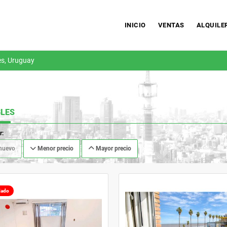
INICIO
VENTAS
ALQUILE
s, Uruguay
LES
r:
nuevo
Menor precio
Mayor precio
lado