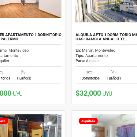
ER APARTAMENTO 1 DORMITORIO
ALQUILA APTO 1 DORMITORIO M
 PALERMO
CASI RAMBLA ANUAL O TE…
ermo, Montevideo
En:
Malvin, Montevideo
artamento
Tipo:
Apartamento
quiler
Para:
Alquiler
itorios
1 Baño(s)
1 Dormitorios
1 Baño(s)
,000
$32,000
UYU
UYU
lado
Alquilado