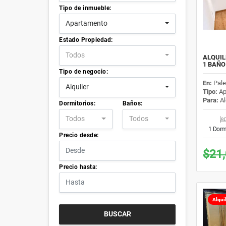
Tipo de inmueble:
Apartamento
Estado Propiedad:
Todos
ALQUIL
1 BAÑO
Tipo de negocio:
En:
Pal
Alquiler
Tipo:
Ap
Para:
Al
Dormitorios:
Baños:
Todos
Todos
1 Dorm
Precio desde:
$21
Precio hasta:
Alqui
BUSCAR