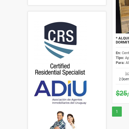
* ALQU
DORMI
En:
Cent
Tipo:
Ap
Para:
Al
2 Dorm
$25
1