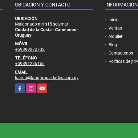
UBICACIÓN Y CONTACTO
INFORMACIÓN
UBICACIÓN
Inicio
Maldonado m4 s15 solymar
Ventas
Ciudad de la Costa - Canelones -
Uruguay
Alquiler
MÓVIL
Blog
+59899272732
Contáctenos
TELÉFONO
Políticas de pr
+59891236166
EMAIL
karina@landpropiedades.com.uy
Facebook
Instagram
YouTube
.