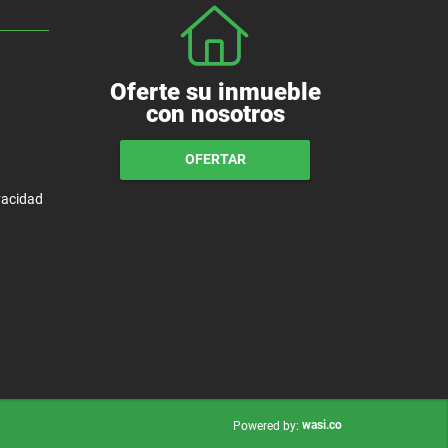
Oferte su inmueble
con nosotros
OFERTAR
ivacidad
wasi.co
Powered by: